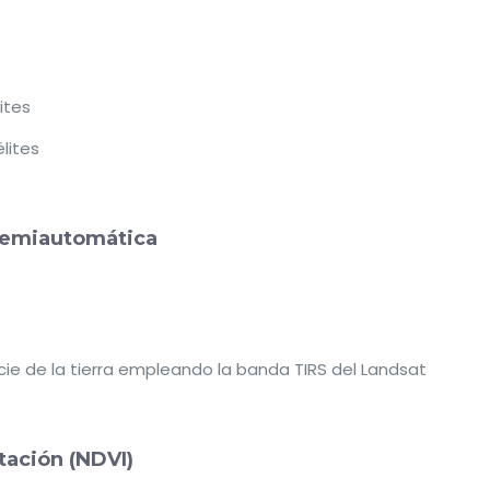
ites
lites
n semiautomática
cie de la tierra empleando la banda TIRS del Landsat
tación (NDVI)