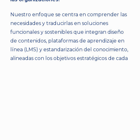
Nuestro enfoque se centra en comprender las
necesidades y traducirlas en soluciones
funcionales y sostenibles que integran diseño
de contenidos, plataformas de aprendizaje en
línea (LMS) y estandarización del conocimiento,
alineadas con los objetivos estratégicos de cada
organización.
EXPERIENCIA DE APRENDIZAJE:
EXPERIE
Instituto de Desarrollo 
Promo
Profesional Uladislao 
Comerc
Gámez Solano (IDP – MEP)
Costa