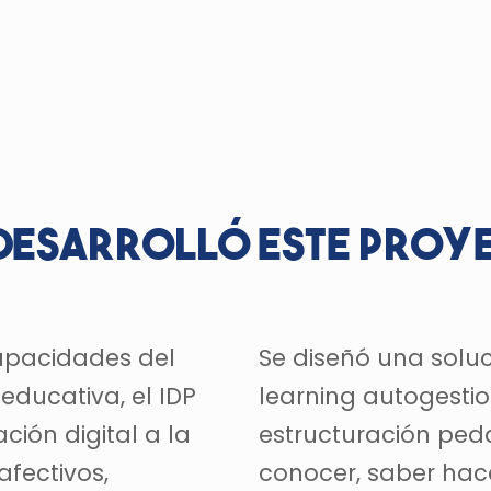
desarrolló este proy
capacidades del
Se diseñó una soluc
ducativa, el IDP
learning autogestio
ción digital a la
estructuración pe
fectivos,
conocer, saber hace